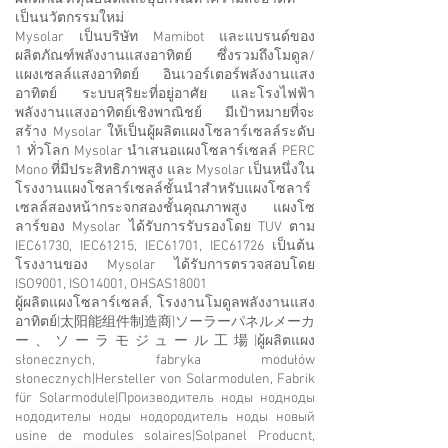
เป็นนวัตกรรมใหม่
Mysolar เป็นบริษัท Mamibot และแบรนด์ของ
ผลิตภัณฑ์พลังงานแสงอาทิตย์ ซึ่งรวมถึงโมดูล/
แผงเซลล์แสงอาทิตย์ อินเวอร์เตอร์พลังงานแสง
อาทิตย์ ระบบสุริยะที่อยู่อาศัย และโรงไฟฟ้า
พลังงานแสงอาทิตย์เชิงพาณิชย์ มีเป้าหมายที่จะ
สร้าง Mysolar ให้เป็นผู้ผลิตแผงโซลาร์เซลล์ระดับ
1 ทั่วโลก Mysolar นำเสนอแผงโซลาร์เซลล์ PERC
Mono ที่มีประสิทธิภาพสูง และ Mysolar เป็นหนึ่งใน
โรงงานแผงโซลาร์เซลล์ชั้นนำสำหรับแผงโซลาร์
เซลล์สองหน้ากระจกสองชั้นคุณภาพสูง แผงโซ
ลาร์ของ Mysolar ได้รับการรับรองโดย TUV ตาม
IEC61730, IEC61215, IEC61701, IEC61726 เป็นต้น
โรงงานของ Mysolar ได้รับการตรวจสอบโดย
ISO9001, ISO14001, OHSAS18001
ผู้ผลิตแผงโซลาร์เซลล์, โรงงานโมดูลพลังงานแสง
อาทิตย์|太阳能组件制造商|ソーラーパネルメーカ
ー、ソーラモジュール工場|ผู้ผลิตแผง
słonecznych, fabryka modułów
słonecznych|Hersteller von Solarmodulen, Fabrik
für Solarmodule|Производитель ноды нодноды
нододителы ноды нодородитель ноды новый
usine de modules solaires|Solpanel Producnt,