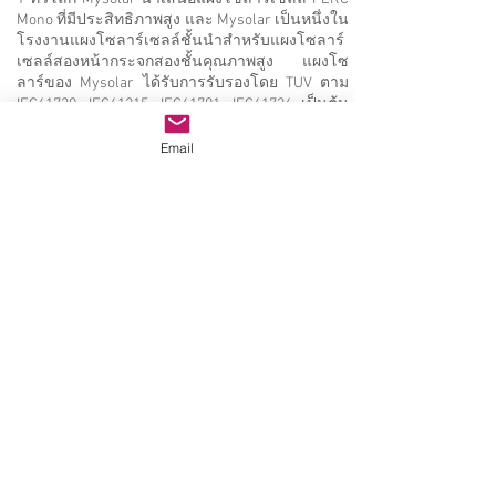
Mono ที่มีประสิทธิภาพสูง และ Mysolar เป็นหนึ่งใน
โรงงานแผงโซลาร์เซลล์ชั้นนำสำหรับแผงโซลาร์
เซลล์สองหน้ากระจกสองชั้นคุณภาพสูง แผงโซ
ลาร์ของ Mysolar ได้รับการรับรองโดย TUV ตาม
IEC61730, IEC61215, IEC61701, IEC61726 เป็นต้น
โรงงานของ Mysolar ได้รับการตรวจสอบโดย
ISO9001, ISO14001, OHSAS18001
Email
ผู้ผลิตแผงโซลาร์เซลล์, โรงงานโมดูลพลังงานแสง
อาทิตย์|太阳能组件制造商|ソーラーパネルメーカ
ー、ソーラモジュール工場|ผู้ผลิตแผง
słonecznych, fabryka modułów
słonecznych|Hersteller von Solarmodulen, Fabrik
für Solarmodule|Производитель ноды нодноды
нододителы ноды нодородитель ноды новый
usine de modules solaires|Solpanel Producnt,
solmodul fabrik|태양 전지 패널 제조 업체, 태양 전
지 모듈 공장|Výrobce solárních panelů, továrna
na solární moduly|Fabrikant van zonnepanelen,
fabriák solar van zonneric โมดูลาร์โนโมดูลาร์ |
panelov solárnych, továreň na solárne moduly | ผู้
ผลิตแผงโซลาร์เซลล์, โรงงานโมดูลพลังงานแสง
อาทิตย์ | Güneş Paneli üreticisi, Güneşmodülü
FABRIKASI | Виробниксонячнихпанелей,