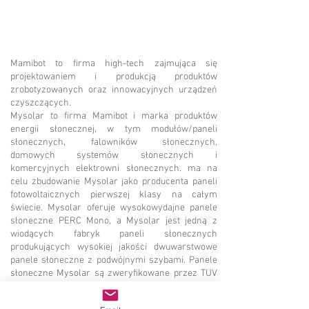
Mamibot to firma high-tech zajmująca się
projektowaniem i produkcją produktów
zrobotyzowanych oraz innowacyjnych urządzeń
czyszczących.
Mysolar to firma Mamibot i marka produktów
energii słonecznej, w tym modułów/paneli
słonecznych, falowników słonecznych,
domowych systemów słonecznych i
komercyjnych elektrowni słonecznych. ma na
celu zbudowanie Mysolar jako producenta paneli
fotowoltaicznych pierwszej klasy na całym
świecie. Mysolar oferuje wysokowydajne panele
słoneczne PERC Mono, a Mysolar jest jedną z
wiodących fabryk paneli słonecznych
produkujących wysokiej jakości dwuwarstwowe
panele słoneczne z podwójnymi szybami. Panele
słoneczne Mysolar są zweryfikowane przez TUV
zgodnie z IEC61730, IEC61215, IEC61701, IEC61726
itd. Fabryki Mysolar są weryfikowane przez