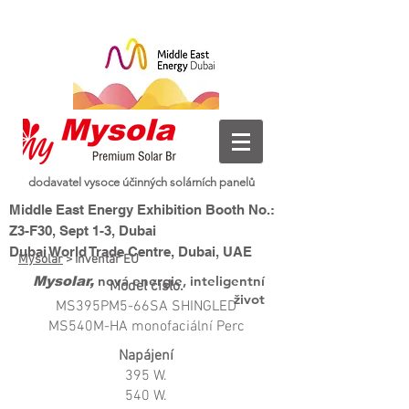
dodavatel vysoce účinných solárních panelů
Middle East Energy Exhibition Booth No.:
Z3-F30, Sept 1-3, Dubai
Dubai World Trade Centre, Dubai, UAE
Mysolar
> Inventář EU
nová energie, inteligentní
Mysolar,
Model číslo.
život
MS395PM5-66SA SHINGLED
MS540M-HA monofaciální Perc
Napájení
395 W.
540 W.