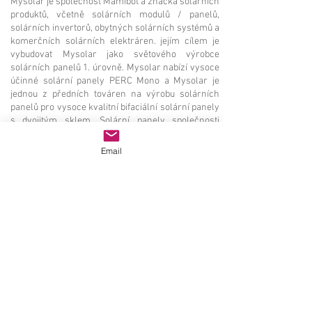
Mysolar je společnost Mamibot a značka solárních
produktů, včetně solárních modulů / panelů,
solárních invertorů, obytných solárních systémů a
komerčních solárních elektráren. jejím cílem je
vybudovat Mysolar jako světového výrobce
solárních panelů 1. úrovně. Mysolar nabízí vysoce
účinné solární panely PERC Mono a Mysolar je
jednou z předních továren na výrobu solárních
panelů pro vysoce kvalitní bifaciální solární panely
s dvojitým sklem. Solární panely společnosti
Mysolar jsou vertikálně podporovány TUV podle
norem IEC61730, IEC61215, IEC61701, IEC61726
Email
atd. Továrny společnosti Mysolar jsou ověřeny
normami ISO9001, ISO14001, OHSAS18001.
Solární výrobce panel, solární modul továrna |太
阳能组件制造商|ソー
ラーパネルメーカー
,ソーラ
ーモジュー
ル工場|
Producent paneli
słonecznych, fabryka modułów słonecznych |
Hersteller von Solarmodulen, Fabrik für
Solarmodule | Производитель солнечных
панелей, завод солнечных модулей | Fabricant
de panneaux solaires, usine de modules solaires |
Solpanel producent, solmodul fabrik | 태양 전지 패
널 제조 업체, 태양 전지 모듈 Výrobce | Výrobce