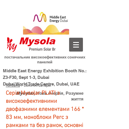
постачальник високоефективних сонячних
панелей
Middle East Energy Exhibition Booth No.:
Z3-F30, Sept 1-3, Dubai
Dubai World Trade Centre, Dubai, UAE
Головна
> Сонячні батареї
Серія Mysolar PLATI з
Нова енергія, Розумне
Mysolar,
життя
високоефективними
двофазними елементами 166 *
83 мм, моноблоки Perc з
рамками та без рамок, основні