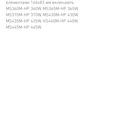
елементами 166x83 мм включають
MS360M-HP 360W, MS365M-HP 365W,
MS370M-HP 370W, MS430M-HP 430W,
MS435M-HP 435W, HS440M-HP 440W,
MS445M-HP 445W.
MS370M-HP PLATI Half-cell Mono
MS445M-HP PLATI Half-cell Mono
Mysolar
Mysolar
PLATI
PLATI
series
series
mono
mono
perc
perc
half-
half-
cell
cell
solar
solar
panels
panels,
166*83mm
166*83mm
cells,
cells,
up
up
to
to
370W,
445W,
efficiency
efficiency