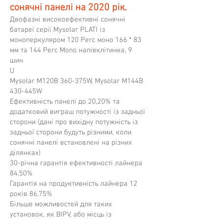
сонячні панелі на 2020 рік.
Двофазні високоефективні сонячні
батареї серії Mysolar PLATI із
моноперкуляром 120 Perc моно 166 * 83
мм та 144 Perc Mono напівклітинка, 9
шин
U
Mysolar M120B 360-375W, Mysolar M144B
430-445W
Ефективність панелі до 20,20% та
додатковий виграш потужності із задньої
сторони (дані про вихідну потужність із
задньої сторони будуть різними, коли
сонячні панелі встановлені на різних
ділянках)
30-річна гарантія ефективності лайнера
84,50%
Гарантія на продуктивність лайнера 12
років 86,75%
Більше можливостей для таких
установок, як BIPV, або місць із