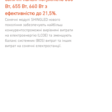
Вт, 655 Вт, 660 Вт з
ефективністю до 21,5%.
Сонячні модулі SHINGLED нового
покоління забезпечують найбільш
конкурентоспроможні вирівняні витрати
на електроенергію (LCOE) та зменшують
баланс системних (BOS) витрат та інших
витрат на сонячні електростанції.
Mysolar Bifacial SHINGLED 670W
MYSOLAR SHINGLED MS425MB7 44S
Mysolar
Mysolar
GOLD
GOLD
series
series
Shingled
Shingled
perc
perc
bifacial
solar
dual-
panels,
glass
210*210mm
panels
cells,
with
up