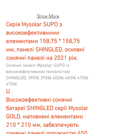
up
up
to
to
Show More
20.2%
20.0%
Серія Mysolar SUPO з
високоефективними
елементами 158,75 * 158,75
мм, панелі SHINGLED, основні
сонячні панелі на 2021 рік.
Сонячні панелі Mysolar SUPO із
високоефективною технологією
SHINGLED, 390W, 395W, 400W, 465W, 470W,
475W
U
Високоефективні сонячні
батареї SHINGLED серії Mysolar
GOLD, наповнені елементами
210 * 210 мм, забезпечують
сонячні панелі потужністю 650