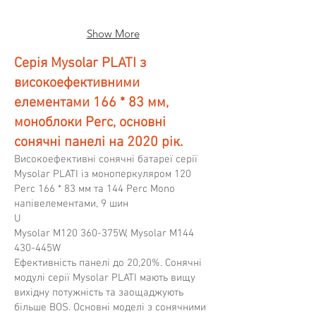
efficiency
efficiency
up
up
Show More
to
to
20.2%
20.0%
Серія Mysolar PLATI з
високоефективними
елементами 166 * 83 мм,
моноблоки Perc, основні
сонячні панелі на 2020 рік.
Високоефективні сонячні батареї серії
Mysolar PLATI із моноперкуляром 120
Perc 166 * 83 мм та 144 Perc Mono
напівелементами, 9 шин
U
Mysolar M120 360-375W, Mysolar M144
430-445W
Ефективність панелі до 20,20%. Сонячні
модулі серії Mysolar PLATI мають вищу
вихідну потужність та заощаджують
більше BOS. Основні моделі з сонячними