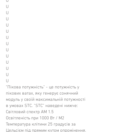
U
U
U
U
U
U
U
U
U
U
U
U
U
U
"Пікова потужність" - це потужність у
пікових ватах, яку генерує сонячний
модуль у своїй максимальній потужності
в умовах STC. "STC" наведені нижче:
Світловий спектр AM 1.5
Освітленість при 1000 Вт / М2
Температура клітини 25 градусів за
Цельсієм під прямим кутом опромінення.