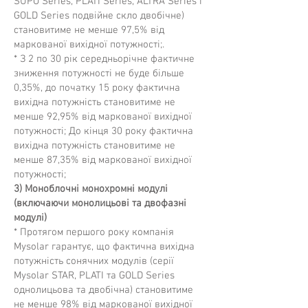
SUPO Series, PLATI Series, ALTRA Series і
GOLD Series подвійне скло двобічне)
становитиме не менше 97,5% від
маркованої вихідної потужності;.
* З 2 по 30 рік середньорічне фактичне
зниження потужності не буде більше
0,35%, до початку 15 року фактична
вихідна потужність становитиме не
менше 92,95% від маркованої вихідної
потужності; До кінця 30 року фактична
вихідна потужність становитиме не
менше 87,35% від маркованої вихідної
потужності;
3) Моноблочні монохромні модулі
(включаючи монолицьові та двофазні
модулі)
* Протягом першого року компанія
Mysolar гарантує, що фактична вихідна
потужність сонячних модулів (серії
Mysolar STAR, PLATI та GOLD Series
однолицьова та двобічна) становитиме
не менше 98% від маркованої вихідної