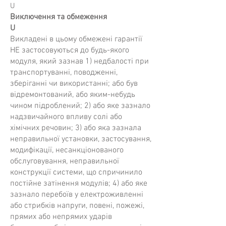
U
Виключення та обмеження
U
Викладені в цьому обмежені гарантії
НЕ застосовуються до будь-якого
модуля, який зазнав 1) недбалості при
транспортуванні, поводженні,
зберіганні чи використанні; або був
відремонтований, або яким-небудь
чином підроблений; 2) або яке зазнало
надзвичайного впливу солі або
хімічних речовин; 3) або яка зазнала
неправильної установки, застосування,
модифікації, несанкціонованого
обслуговування, неправильної
конструкції системи, що спричинило
постійне затінення модулів; 4) або яке
зазнало перебоїв у електроживленні
або стрибків напруги, повені, пожежі,
прямих або непрямих ударів