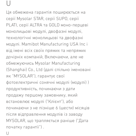
U
Ця обмежена гарантія поширюється на
серії Mysolar STAR, серії SUPO, серії
PLATI, серії ALTRA та GOLD моно-перцеві
монолицьові модулі, двофазні модулі,
технологічні монолицьові та двофазні
модулі. Mamibot Manufacturing USA Inc і
від імені всіх своїх прямих та непрямих
дочірніх компаній, Включаючи, але не
обмежуючись Mysolar Manufacturing
(Shanghai) Co., Ltd (далі спільно іменовані
як "MYSOLAR"), гарантує свої
фотоелектричні сонячні модулі (модулі) )
продуктивність, починаючи з дати
продажу першому замовнику, який
встановлює модулі ("Клієнт"), або
починаючи з не пізніше 6 (шести) місяців
після відправлення модулів із заводу
MYSOLAR, що трапляється раніше ("Дата
початку гарантії") .
U