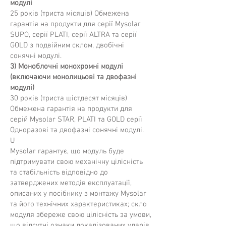
модулі
25 років (триста місяців) Обмежена
гарантія на продукти для серії Mysolar
SUPO, серії PLATI, серії ALTRA та серії
GOLD з подвійним склом, двобічні
сонячні модулі.
3) Моноблочні монохромні модулі
(включаючи монолицьові та двофазні
модулі)
30 років (триста шістдесят місяців)
Обмежена гарантія на продукти для
серій Mysolar STAR, PLATI та GOLD серії
Одноразові та двофазні сонячні модулі.
U
Mysolar гарантує, що модуль буде
підтримувати свою механічну цілісність
та стабільність відповідно до
затверджених методів експлуатації,
описаних у посібнику з монтажу Mysolar
та його технічних характеристиках; скло
модуля збереже свою цілісність за умови,
що відсутні ознаки локалізованих ударів