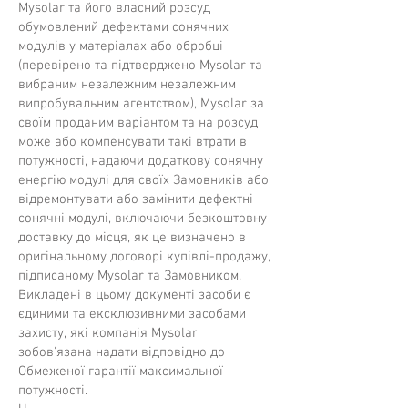
Mysolar та його власний розсуд
обумовлений дефектами сонячних
модулів у матеріалах або обробці
(перевірено та підтверджено Mysolar та
вибраним незалежним незалежним
випробувальним агентством), Mysolar за
своїм проданим варіантом та на розсуд
може або компенсувати такі втрати в
потужності, надаючи додаткову сонячну
енергію модулі для своїх Замовників або
відремонтувати або замінити дефектні
сонячні модулі, включаючи безкоштовну
доставку до місця, як це визначено в
оригінальному договорі купівлі-продажу,
підписаному Mysolar та Замовником.
Викладені в цьому документі засоби є
єдиними та ексклюзивними засобами
захисту, які компанія Mysolar
зобов'язана надати відповідно до
Обмеженої гарантії максимальної
потужності.