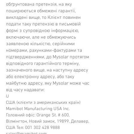
обґрунтована претензія, на яку
поширюються обмежені гарантії,
викладені вище, то Клієнт повинен
подати таку претензію в письмовій
формі з супровідною інформацією,
включаючи, але не обмежуючись
заявленою кількістю, серійними
номерами, рахунками-фактурами та
підтвердженнями, до Mysolar протягом
відповідного гарантійного терміну,
зазначеного вище, на наступну адресу
або електронну адресу, або таку
майбутню адресу, яку Mysolar може час
від часу надавати:
U
США (клієнти з американських країн)
Mamibot Manufacturing USA Inc.
Головний офіс: Orange St. # 600,
Вілмінгтон, Новий замок, 19899, ​​Делавер,
США Тел:
001 302 428 9888