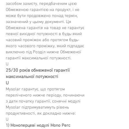
засобом захисту, передбаченим цією
Обмеженою гарантією на продукт, і не
може бути продовжено понад термін,
зазначений у цьому документі. Ця
Обмежена гарантія на товар не гарантує
певної вихідної потужності в будь-який
часовий проміжок або протягом будь-
якого часового проміжку, який підпадає
виключно під Розділ нижче Обмеженої
гарантії максимальної потужності.
U
25/30 років обмеженої гарантії
максимальної потужності
U
Mysolar гарантує, що протягом
переліченого нижче періоду, починаючи
з дати початку гарантії, сонячні модулі
Mysolar підтримуватимуть рівень
продуктивності, як докладно нижче:
U
1) Моноперцеві модулі Mono Perc