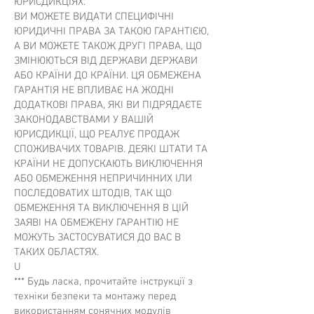
ЮРИСДИКЦІЯХ.
ВИ МОЖЕТЕ ВИДАТИ СПЕЦИФІЧНІ
ЮРИДИЧНІ ПРАВА ЗА ТАКОЮ ГАРАНТІЄЮ,
А ВИ МОЖЕТЕ ТАКОЖ ДРУГІ ПРАВА, ЩО
ЗМІНЮЮТЬСЯ ВІД ДЕРЖАВИ ДЕРЖАВИ
АБО КРАЇНИ ДО КРАЇНИ. ЦЯ ОБМЕЖЕНА
ГАРАНТІЯ НЕ ВПЛИВАЄ НА ЖОДНІ
ДОДАТКОВІ ПРАВА, ЯКІ ВИ ПІДРЯДАЄТЕ
ЗАКОНОДАВСТВАМИ У ВАШІЙ
ЮРИСДИКЦІЇ, ЩО РЕАЛУЄ ПРОДАЖ
СПОЖИВАЧИХ ТОВАРІВ. ДЕЯКІ ШТАТИ ТА
КРАЇНИ НЕ ДОПУСКАЮТЬ ВИКЛЮЧЕННЯ
АБО ОБМЕЖЕННЯ НЕПРИЧИННИХ ІЛИ
ПОСЛЕДОВАТИХ ШТОДІВ, ТАК ЩО
ОБМЕЖЕННЯ ТА ВИКЛЮЧЕННЯ В ЦІЙ
ЗАЯВІ НА ОБМЕЖЕНУ ГАРАНТІЮ НЕ
МОЖУТЬ ЗАСТОСУВАТИСЯ ДО ВАС В
ТАКИХ ОБЛАСТЯХ.
U
*** Будь ласка, прочитайте інструкції з
техніки безпеки та монтажу перед
використанням сонячних модулів