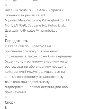
sales@mamibot.com
U
Китай (клієнти з ЄС / Азії / Африки /
Океаніки та решти світу)
Mysolar Manufacturing (Shanghai) Co., Ltd.
No 1, LN1040, Caoyang Rd, Putuo Dist,
Шанхай, КНР
sales@mamibot.com
U
Передатність
Ця гарантія поширюється на
оригінального покупця кінцевого
споживача, а також може бути передана
будь-якому наступному власнику місця
розташування або власнику продукту,
коли сонячні модулі залишаються на
своєму початковому встановленому
локатино при задовільному
підтвердженні правонаступництва або
призначення.
U
Спори
U