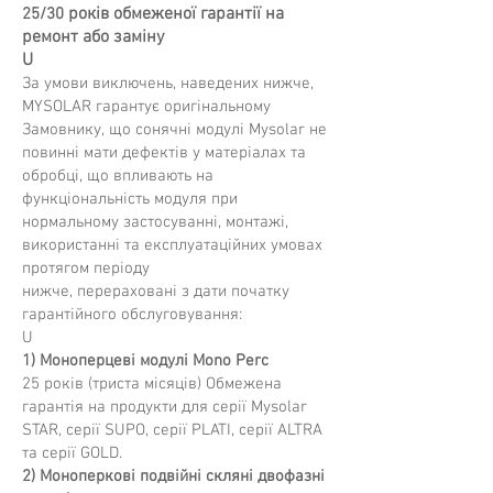
років обмеженої гарантії на
25/30
ремонт або заміну
U
За умови виключень, наведених нижче,
MYSOLAR гарантує оригінальному
Замовнику, що сонячні модулі Mysolar не
повинні мати дефектів у матеріалах та
обробці, що впливають на
функціональність модуля при
нормальному застосуванні, монтажі,
використанні та експлуатаційних умовах
протягом періоду
нижче, перераховані з дати початку
гарантійного обслуговування:
U
1) Моноперцеві модулі Mono Perc
25 років (триста місяців) Обмежена
гарантія на продукти для серії Mysolar
STAR, серії SUPO, серії PLATI, серії ALTRA
та серії GOLD.
2) Моноперкові подвійні скляні двофазні