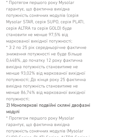
* Протягом першого року Mysolar
гарантує, що фактична вихідна
потужність сонячних модулів (серія
Mysolar STAR, серія SUPO, серія PLATI,
серія ALTRA та серія GOLD) буде
становити не менше 97,5% від
маркованої вихідної потужності;
* З 2 по 25 рік середньорічне фактичне
зниження потужності не буде більше
0,448%, до початку 12 року фактична
вихідна потужність становитиме не
менше 93,02% від маркованої вихідної
потужності; До кінця року 25 фактична
вихідна потужність становитиме не
менше 86,74% від маркованої вихідної
потужності;
2) Моноперкові подвійні скляні двофазні
модулі
* Протягом першого року Mysolar
гарантує, що фактична вихідна
потужність сонячних модулів (Mysolar