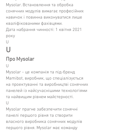
Mysolar. Встановлення та обробка
сонячних модулів вимагає професійних
навичок і повинна виконуватися лише
кваліфікованими фахівцями.
Дата набрання чинності: 1 квітня 2021
року
U
U
Про Mysolar
U
Mysolar - це компанія та під-бренд
Mamibot, виробник, що спеціалізується
на проектуванні та виробництві сонячних
панелей із найсучаснішими технологіями
та найвищим рівнем майстерності.
U
Mysolar прагне забезпечити сонячні
панелі першого рівня та створити
власного виробника сонячних модулів
першого рівня. Mysolar має команду