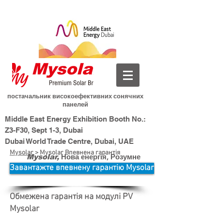
постачальник високоефективних сонячних
панелей
Middle East Energy Exhibition Booth No.:
Z3-F30, Sept 1-3, Dubai
Dubai World Trade Centre, Dubai, UAE
Mysolar
> Mysolar Впевнена гарантія
Нова енергія, Розумне
Mysolar,
життя
Завантажте впевнену гарантію Mysolar
Обмежена гарантія на модулі PV
Mysolar