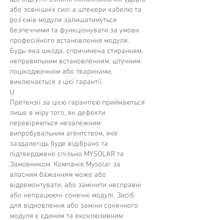
або зовнішніх сил; а штекери кабелю та
роз’ємів модуля залишатимуться
безпечними та функціонувати за умови
професійного встановлення модуля.
Будь-яка шкода, спричинена стиранням,
неправильним встановленням, штучним
пошкодженням або тваринами,
виключається з цієї гарантії.
U
Претензії за цією гарантією приймаються
лише в міру того, як дефекти
перевіряються незалежним
випробувальним агентством, яке
заздалегідь буде відібрано та
підтверджено спільно MYSOLAR та
Замовником. Компанія Mysolar за
власним бажанням може або
відремонтувати, або замінити несправні
або непрацюючі сонячні модулі. Засіб
для відновлення або заміни сонячного
модуля є єдиним та ексклюзивним