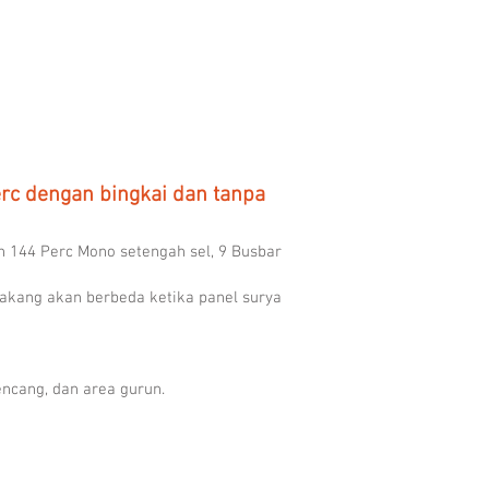
erc dengan bingkai dan tanpa
n 144 Perc Mono setengah sel, 9 Busbar
elakang akan berbeda ketika panel surya
encang, dan area gurun.
-DHBP Bifacial Frameless
r