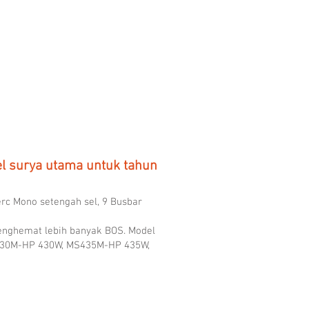
el surya utama untuk tahun
rc Mono setengah sel, 9 Busbar
 menghemat lebih banyak BOS. Model
430M-HP 430W, MS435M-HP 435W,
-HA ALTRA Half-cell Mono