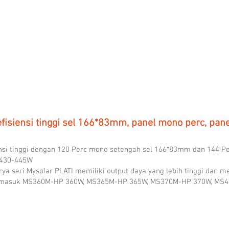
to
to
21.00%
21.43%
fisiensi tinggi sel 166*83mm, panel mono perc, pan
iensi tinggi dengan 120 Perc mono setengah sel 166*83mm dan 144 Pe
 430-445W
urya seri Mysolar PLATI memiliki output daya yang lebih tinggi dan
ermasuk MS360M-HP 360W, MS365M-HP 365W, MS370M-HP 370W, MS
MS445M-HP PLATI Half-cell Mono
MS410M