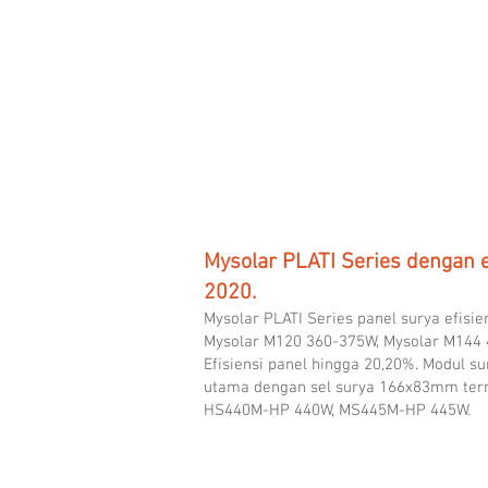
to
21.00%
Mysolar PLATI Series dengan e
2020.
Mysolar PLATI Series panel surya efis
Mysolar M120 360-375W, Mysolar M144
Efisiensi panel hingga 20,20%. Modul s
utama dengan sel surya 166x83mm t
HS440M-HP 440W, MS445M-HP 445W.
MS370M-HP PLATI Half-cell Mono