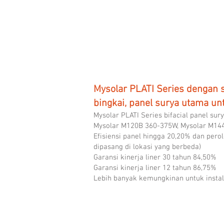
21.40%
Mysolar PLATI Series dengan s
bingkai, panel surya utama un
Mysolar PLATI Series bifacial panel su
Mysolar M120B 360-375W, Mysolar M14
Efisiensi panel hingga 20,20% dan perol
dipasang di lokasi yang berbeda)
Garansi kinerja liner 30 tahun 84,50%
Garansi kinerja liner 12 tahun 86,75%
Lebih banyak kemungkinan untuk instala
MS370M-DHBP Bifacial Frameless
Mysolar