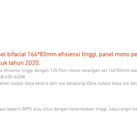
21.4%
21.40%
el bifacial 166*83mm efisiensi tinggi, panel mono p
tuk tahun 2020.
rya efisiensi tinggi dengan 120 Perc mono setengah sel 166*83mm da
4B 430-445W
ehan output daya ekstra dari sisi belakang (Data output daya sisi b
si seperti BIPV, atau situs dengan kelembaban tinggi, salju/angin k
MS370M-DHBP Bifacial Framed
MS445M
Mysolar
Mysola