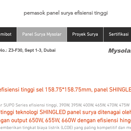
pemasok panel surya efisiensi tinggi
mibot
Panel Surya Mysolar
Proyek Surya
Sertifikasi
Mysolar
o.: Z3-F30, Sept 1-3, Dubai
fisiensi tinggi sel 158.75*158.75mm, panel SHINGLE
 SUPO Series efisiensi tinggi, 390W, 395W, 400W, 465W, 470W, 475W
 tinggi teknologi SHINGLED panel surya ditenagai o
gan output 650W, 655W, 660W dengan efisiensi hing
mberikan tingkat biaya listrik (LCOE) yang paling kompetitif dan