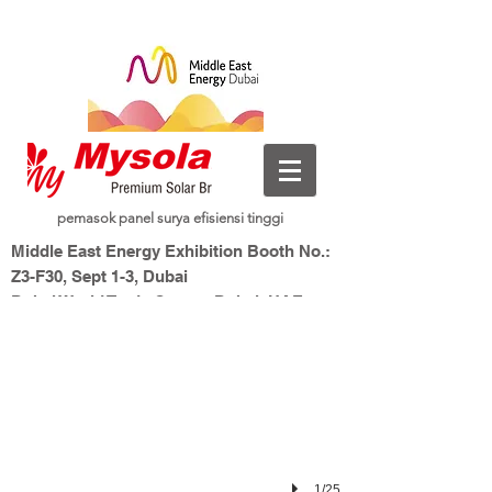
pemasok panel surya efisiensi tinggi
InterSolar Munich 2024
Middle East Energy Exhibition Booth No.:
Booth No.: A3-410
Z3-F30, Sept 1-3, Dubai
Dubai World Trade Centre, Dubai, UAE
Energi Baru, Hidup Cerdas
Mysolar,
1/25