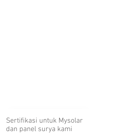
420
440
panel
panel
to
to
from
from
430W,
450W,
415
435
with
with
to
to
210*210mm
210*210mm
420W,
440W,
wafer,
wafer,
with
with
dimension
dimension
210*210mm
210*210mm
1812*1096*30mm
1899*1096*30mm
wafer,
wafer,
dimension
dimension
1819*1096*30mm
1899*1096*30mm
Sertifikasi untuk Mysolar
dan panel surya kami