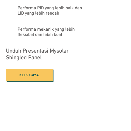
Performa PID yang lebih baik dan
LID yang lebih rendah
Performa mekanik yang lebih
fleksibel dan lebih kuat
Unduh Presentasi Mysolar
Shingled Panel
KLIK SAYA
MYSOLAR SHINGLED 425W
MYSOLAR SHINGLED 445W
MYSOLAR SHINGLED 420W BlackRoof
MYSOLAR SHINGLED 440W Black
Mysolar
Mysolar
Mysolar
Mysolar
GOLD
GOLD
GOLD
GOLD
Series
Series
Series
Series
Shingled
Shingled
full
full
panel
panel
black
black
from
from
Shingled
Shingled