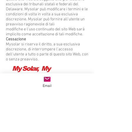
esclusiva dei tribunali statali e federali del
Delaware. Mysolar può modificare i termini e le
condizioni di volta in volta a sua esclusiva
discrezione. Mysolar può fornire all'utente un
preavviso ragionevole di tali
modifiche e l'uso continuato del sito Web sarà
implicito come accettazione di tali modifiche.
Cessazione
Mysolar si riserva il diritto, a sua esclusiva
discrezione, di interrompere l'accesso
dell'utente a tutto o parte di questo sito Web, con
o senza preavviso.
My Solar, My
Life
Email
Mysolar Manufacturing (Shanghai) Co.,
Ltd.
© 2014 Mamibot Manufacturing USA
Delaware USA,
sales@mamibot.com