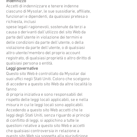
Indennizzo
Accetti di indennizzare e tenere indenne
ciascuno di Mysolar, le sue sussidiarie, affiliate,
funzionari e dipendenti, da qualsiasi pretesa o
richiesta, inclusi
spese legali ragionevoli, sostenute da terzi a
causa o derivanti dall'utilizzo del sito Web da
parte dell'utente in violazione dei termini e
delle condizioni da parte dell'utente, o della
violazione da parte dell'utente, o di qualsiasi
altro utente/membro del proprio account
registrato, di qualsiasi proprietà o altro diritto di
qualsiasi persona o entità.
Leggi governative
Questo sito Web è controllato da Mysolar dai
suoi uffici negli Stati Uniti. Coloro che scelgono
di accedere a questo sito Web da altre località lo
fanno
di propria iniziativa e sono responsabili del
rispetto delle leggi locali applicabili, se e nella
misura in cui le leggi locali sono applicabili.
Accedendo a questo sito Web accetti che le
leggi degli Stati Uniti, senza riguardo ai principi
di conflitto di leggi, si applichino a tutte le
questioni relative a questo sito Web e accetti
che qualsiasi controversia in relazione a
questo sito Web sia soggetta alla giurisdizione