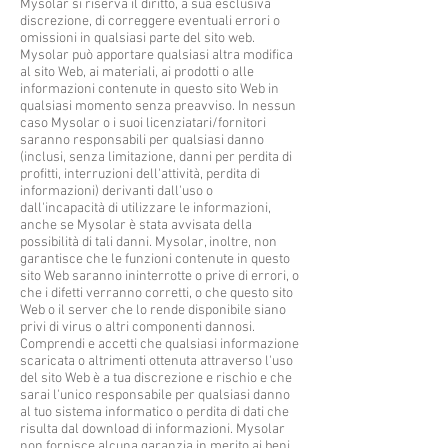
Mysolar si riserva il diritto, a sua esclusiva
discrezione, di correggere eventuali errori o
omissioni in qualsiasi parte del sito web.
Mysolar può apportare qualsiasi altra modifica
al sito Web, ai materiali, ai prodotti o alle
informazioni contenute in questo sito Web in
qualsiasi momento senza preavviso. In nessun
caso Mysolar o i suoi licenziatari/fornitori
saranno responsabili per qualsiasi danno
(inclusi, senza limitazione, danni per perdita di
profitti, interruzioni dell'attività, perdita di
informazioni) derivanti dall'uso o
dall'incapacità di utilizzare le informazioni,
anche se Mysolar è stata avvisata della
possibilità di tali danni. Mysolar, inoltre, non
garantisce che le funzioni contenute in questo
sito Web saranno ininterrotte o prive di errori, o
che i difetti verranno corretti, o che questo sito
Web o il server che lo rende disponibile siano
privi di virus o altri componenti dannosi.
Comprendi e accetti che qualsiasi informazione
scaricata o altrimenti ottenuta attraverso l'uso
del sito Web è a tua discrezione e rischio e che
sarai l'unico responsabile per qualsiasi danno
al tuo sistema informatico o perdita di dati che
risulta dal download di informazioni. Mysolar
non fornisce alcuna garanzia in merito ai beni