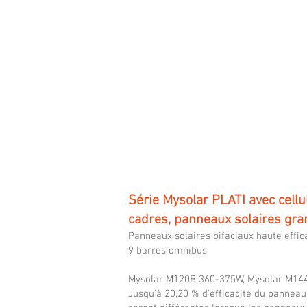
to
460W,
efficiency
up
to
21.40%
Série Mysolar PLATI avec cell
cadres, panneaux solaires gra
Panneaux solaires bifaciaux haute effi
9 barres omnibus
Mysolar M120B 360-375W, Mysolar M14
Jusqu'à 20,20 % d'efficacité du panneau