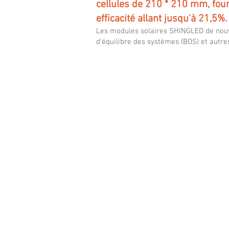
cellules de 210 * 210 mm, fou
efficacité allant jusqu'à 21,5%.
Les modules solaires SHINGLED de nouvell
d'équilibre des systèmes (BOS) et autres
Mysolar Bifacial SHINGLED 670W
Mysolar
GOLD
series
Shingled
perc
bifacial
dual-
glass
panels
with
210*210mm
solar
cells,
up