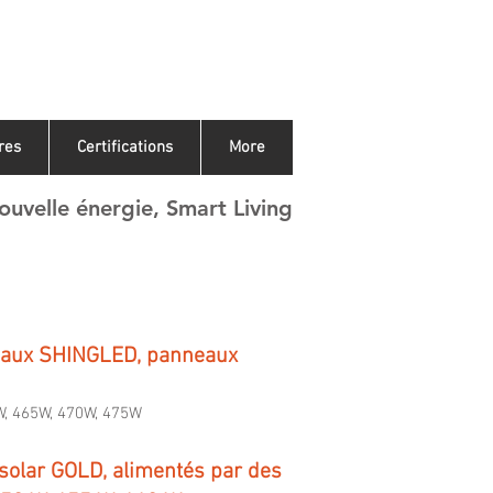
res
Certifications
More
ouvelle énergie, Smart Living
neaux SHINGLED, panneaux
W, 465W, 470W, 475W
ysolar GOLD, alimentés par des