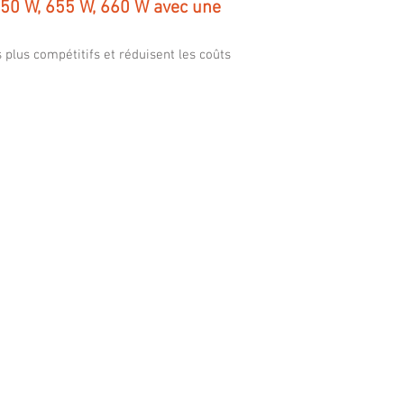
650 W, 655 W, 660 W avec une
 plus compétitifs et réduisent les coûts
R SHINGLED MS445MB7 46SC 445W
d
0mm
y