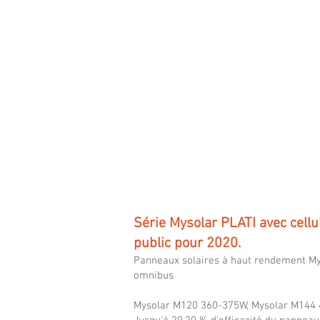
410W,
efficiency
up
to
21.00%
Série Mysolar PLATI avec cell
public pour 2020.
Panneaux solaires à haut rendement My
omnibus
Mysolar M120 360-375W, Mysolar M144