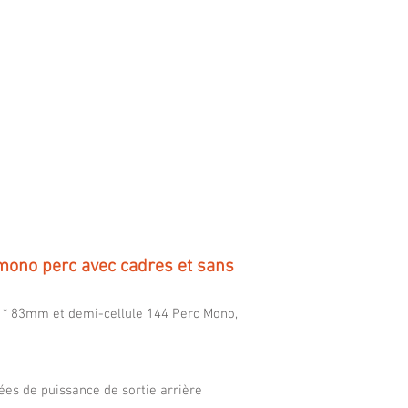
cy
 mono perc avec cadres et sans
6 * 83mm et demi-cellule 144 Perc Mono,
ées de puissance de sortie arrière