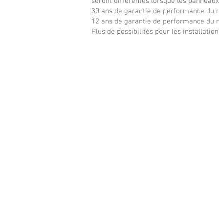
seront différentes lorsque les panneaux 
30 ans de garantie de performance du 
12 ans de garantie de performance du 
Plus de possibilités pour les installati
MS370M-DHBP Bifacial Frameless
Mysolar
PLATI
series
bifacial
mono
perc
half-
cell
solar
panels
without
frame,
166*83mm
cells,
up