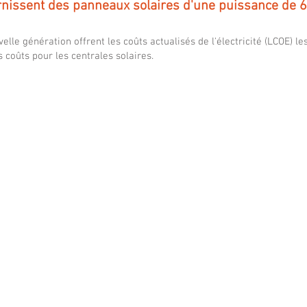
rnissent des panneaux solaires d'une puissance de 
e génération offrent les coûts actualisés de l'électricité (LCOE) les
 coûts pour les centrales solaires.
MYSOLAR SHINGLED MS425MB7 44SC 425W
MYSOLA
Mysolar
Mysolar
GOLD
GOLD
series
series
Shingled
Shingle
perc
perc
solar
solar
panels,
panels,
210*210mm
210*21
cells,
cells,
up
up
to
to
430W,
440W,
efficiency
efficienc
up
up