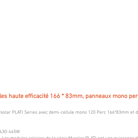
490W,
560W,
efficiency
efficienc
up
up
to
to
21.00%
21.43%
ules haute efficacité 166 * 83mm, panneaux mono per
solar PLATI Series avec demi-cellule mono 120 Perc 166*83mm et d
 430-445W