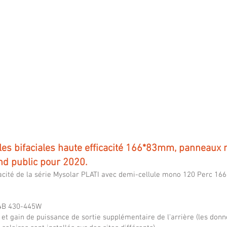
to
to
505W,
550W,
efficiency
efficien
up
up
to
to
21.4%
21.40%
ules bifaciales haute efficacité 166*83mm, panneaux
nd public pour 2020.
cacité de la série Mysolar PLATI avec demi-cellule mono 120 Perc 16
4B 430-445W
 et gain de puissance de sortie supplémentaire de l'arrière (les donn