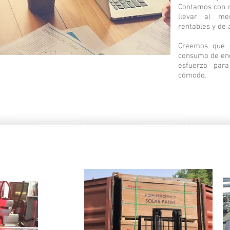
Contamos con m
llevar al me
rentables y de a
Creemos que e
consumo de ene
esfuerzo par
cómodo.