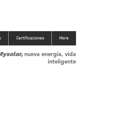
s
Certificaciones
More
nueva energía, vida
Mysolar,
inteligente
Mi Solar, Mi Vida