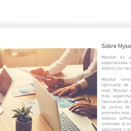
Sobre Myso
Mysolar es 
especializada 
solares con tec
Mysolar tien
fabricante de
nivel. Mysolar
más experim
fabricación de 
de control de
promedio más d
solares; somo
orientado al c
soluciones y r