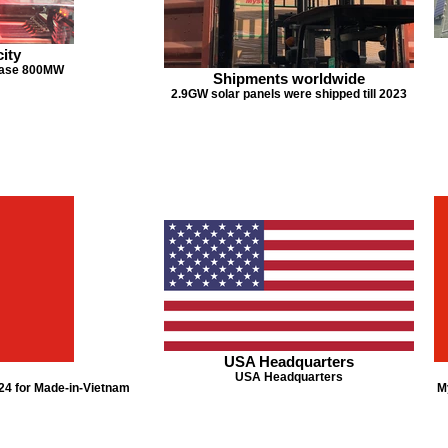
ity
base 800MW
Shipments worldwide
2.9GW solar panels were shipped till 2023
USA Headquarters
USA Headquarters
24 for Made-in-Vietnam
M