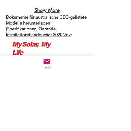
Series
Half
Mono
cell
Show More
Half
310-
Dokumente für australische CEC-gelistete
cell
460W
Modelle herunterladen
310-
(bifacial
(Spezifikationen, Garantie,
Installationshandbücher-2020Nov)
460W
included)
(bifacial
My Solar, My
included)
Life
Email
Mysolar Manufacturing (Shanghai) Co.,
Ltd.
© 2014 Mamibot Manufacturing USA
Delaware USA,
sales@mamibot.com