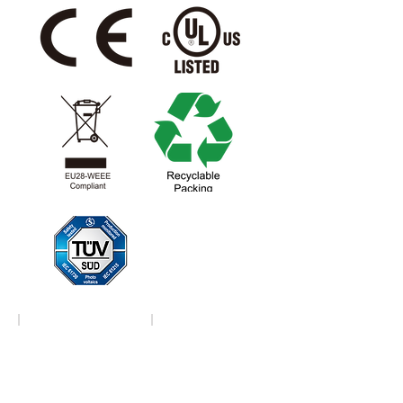
Download
Download
ISO9001
ISO14001
of
of