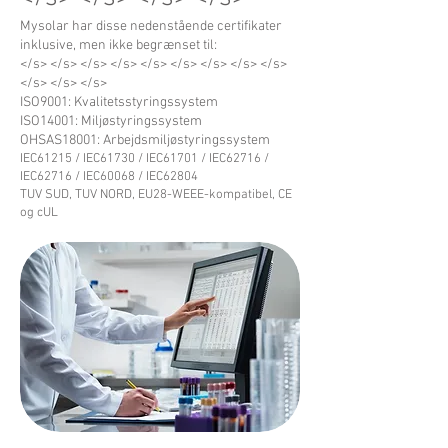
Mysolar har disse nedenstående certifikater
inklusive, men ikke begrænset til:
</s> </s> </s> </s> </s> </s> </s> </s> </s>
</s> </s> </s>
ISO9001: Kvalitetsstyringssystem
ISO14001: Miljøstyringssystem
OHSAS18001: Arbejdsmiljøstyringssystem
IEC61215 / IEC61730 / IEC61701 / IEC62716 /
IEC62716 / IEC60068 / IEC62804
TUV SUD, TUV NORD, EU28-WEEE-kompatibel, CE
og cUL