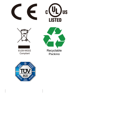
Download
Download
ISO9001
ISO14001
of
of