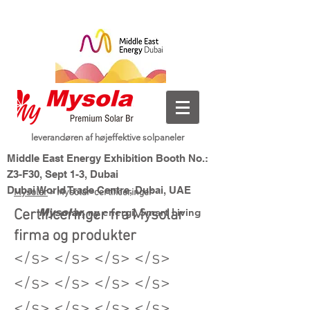
leverandøren af højeffektive solpaneler
Middle East Energy Exhibition Booth No.:
Z3-F30, Sept 1-3, Dubai
Dubai World Trade Centre, Dubai, UAE
Mysolar
> Mysolar-certificeringer
ny energi, Smart Living
Certificeringer fra Mysolar
Mysolar,
firma og produkter
</s> </s> </s> </s>
</s> </s> </s> </s>
</s> </s> </s> </s>