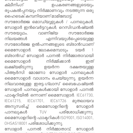
ക്ലീനിംഗ് ഉപകരണങ്ങളുടെയും
രൂപകൽപ്പനയും നിർമ്മാണവും നടത്തുന്ന ഒരു
ഹൈടെക് കമ്പനിയാണ് മാമിബോട്ട്.
സൗരോർജ്ജ മൊഡ്യൂളുകൾ / പാനലുകൾ,
സോളാർ ഇൻവെർട്ടറുകൾ, റെസിഡൻഷ്യൽ
സൗരയൂഥം, വാണിജ്യ സൗരോർജ്ജ
നിലയങ്ങൾ എന്നിവയുൾപ്പെടെയുള്ള
സൗരോർജ്ജ ഉൽ‌പന്നങ്ങളുടെ ബ്രാൻഡാണ്
മൈസോളാർ. ലോകമെമ്പാടും ടയർ 1
ബ്രാൻഡ് സോളാർ പാനൽ നിർമ്മാതാവായി
മൈസോളാർ നിർമ്മിക്കാൻ ഇത്
ലക്ഷ്യമിടുന്നു. ഉയർന്ന ദക്ഷതയുള്ള
പി‌ആർ‌സി മോണോ സോളാർ പാനലുകൾ
മൈസോളാർ വാഗ്ദാനം ചെയ്യുന്നു, ഉയർന്ന
നിലവാരമുള്ള ഇരട്ട-ഗ്ലാസ് ബൈഫേഷ്യൽ
സോളാർ പാനലുകൾക്കായി സോളാർ പാനൽ
ഫാക്ടറിയിൽ ഒന്നാണ് മൈസോളാർ. IEC61730,
IEC61215, IEC61701, IEC61726 മുതലായവ
അനുസരിച്ച് മൈസോളറിന്റെ സോളാർ
പാനലുകൾ TUV പരിശോധിക്കുന്നു.
മൈസോളറിന്റെ ഫാക്ടറികൾ ISO9001, ISO14001,
OHSAS18001 പരിശോധിക്കുന്നു.
സോളാർ പാനൽ നിർമ്മാതാവ്, സോളാർ