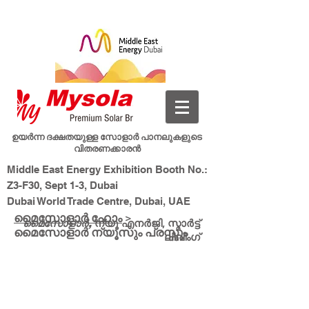
ഉയർന്ന ദക്ഷതയുള്ള സോളാർ പാനലുകളുടെ
വിതരണക്കാരൻ
Middle East Energy Exhibition Booth No.:
Z3-F30, Sept 1-3, Dubai
Dubai World Trade Centre, Dubai, UAE
മൈസോളാർ ഹോം
>
ന്യൂ എനർജി, സ്മാർട്ട്
മൈസോളാർ,
മൈസോളാർ ന്യൂസും പ്രസ്സും
ലിവിംഗ്