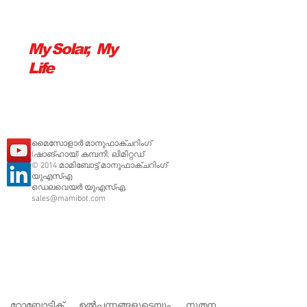
My Solar, My
Life
മൈസോളാർ മാനുഫാക്ചറിംഗ്
(ഷാങ്ഹായ്) കമ്പനി, ലിമിറ്റഡ്
© 2014 മാമിബോട്ട് മാനുഫാക്ചറിംഗ്
യുഎസ്എ
ഡെലവെയർ യു‌എസ്‌എ,
sales@mamibot.com
റോബോട്ടിക് ഉൽ‌പ്പന്നങ്ങളുടെയും നൂതന